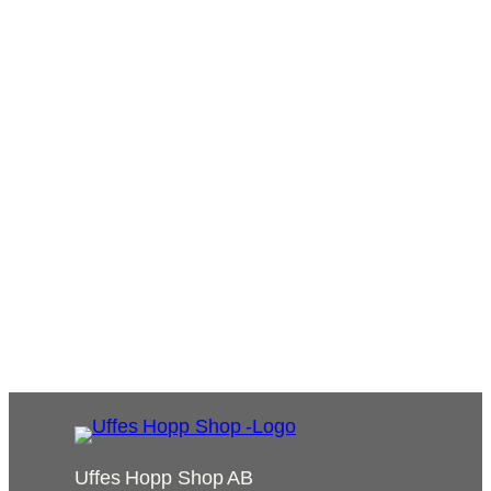
Add to cart
Silhouette 150-260
Ring för pris
Read more
Previous Page
1
2
3
4
Next Page
Uffes Hopp Shop AB