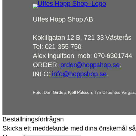
Uffes Hopp Shop AB
Kokillgatan 12 B, 721 33 Västerås
Tel: 021-355 750
Alex Ingulfson: mob: 070-6301744
ORDER:
order@hoppshop.se
.
INFO:
info@hoppshop.se
.
Foto: Dan Girdea, Kjell Pålsson, Tim Cifuentes Vargas
Beställningsförfrågan
Skicka ett meddelande med dina önskemål så