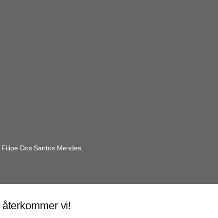
n
t
i
t
y
, Filipe Dos Santos Mendes.
 återkommer vi!