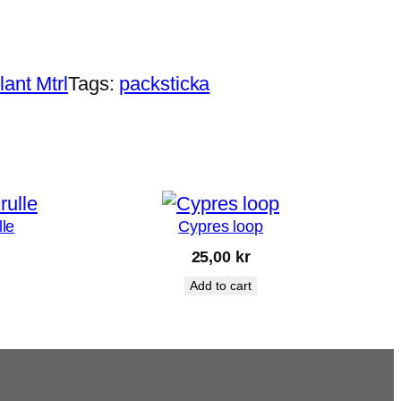
lant Mtrl
Tags:
packsticka
lle
Cypres loop
25,00
kr
Add to cart