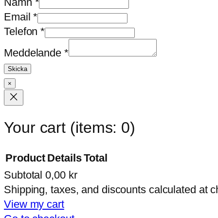
Namn
*
Email
*
Telefon
*
Meddelande
Meddelande
*
Email
Skicka
Namn
×
Your cart
(items: 0)
Product
Details
Total
Subtotal
0,00 kr
Products
Shipping, taxes, and discounts calculated at 
in
View my cart