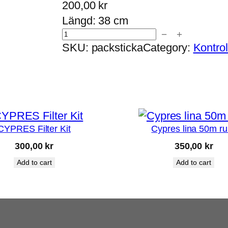
200,00
kr
Längd: 38 cm
−
+
P
SKU:
packsticka
Category:
Kontrol
a
c
k
s
t
i
CYPRES Filter Kit
Cypres lina 50m ru
c
300,00
kr
350,00
kr
k
Add to cart
Add to cart
a
q
u
a