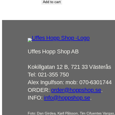
Add to cart
Uffes Hopp Shop AB
Kokillgatan 12 B, 721 33 Västerås
Tel: 021-355 750
Alex Ingulfson: mob: 070-6301744
ORDER:
order@hoppshop.se
.
INFO:
info@hoppshop.se
.
Foto: Dan Girdea, Kjell Pålsson, Tim Cifuentes Vargas