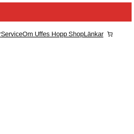
r
Service
Om Uffes Hopp Shop
Länkar