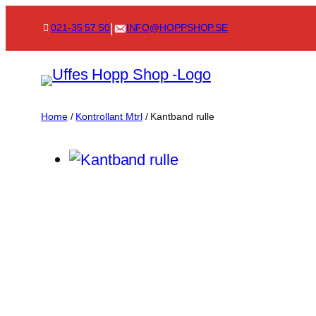
Skip
|
021-35 57 50
INFO@HOPPSHOP.SE
to
content
Home
/
Kontrollant Mtrl
/ Kantband rulle