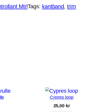
trollant Mtrl
Tags:
kantband
, 
trim
lle
Cypres loop
25,00
kr