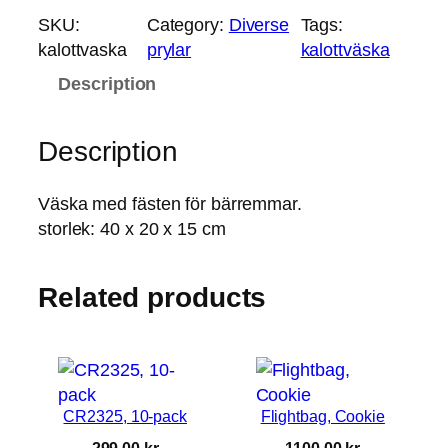
l
SKU:
Category:
Diverse
Tags:
o
kalottvaska
prylar
kalottväska
t
Description
t
v
Description
ä
s
k
Väska med fästen för bärremmar.
a
storlek: 40 x 20 x 15 cm
q
u
Related products
a
n
t
i
t
CR2325, 10-pack
Flightbag, Cookie
y
299,00
kr
1100,00
kr