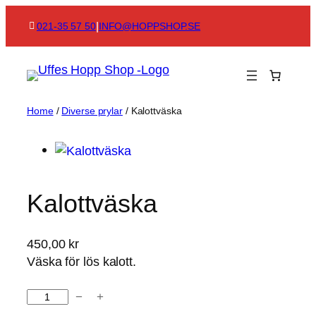
Skip
|
021-35 57 50
INFO@HOPPSHOP.SE
to
content
Home
/
Diverse prylar
/ Kalottväska
Kalottväska
450,00
kr
Väska för lös kalott.
K
−
+
a