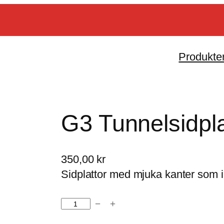
Produkte
G3 Tunnelsidplat
350,00
kr
Sidplattor med mjuka kanter som in
−
+
G
3