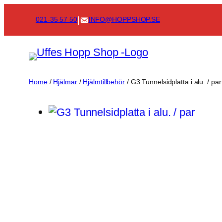
Skip
|
021-35 57 50
INFO@HOPPSHOP.SE
to
content
Home
/
Hjälmar
/
Hjälmtillbehör
/ G3 Tunnelsidplatta i alu. / par