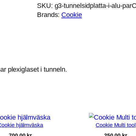
SKU:
g3-tunnelsidplatta-i-alu-par
C
T
Brands:
Cookie
u
n
n
e
l
s
r plexiglaset i tunneln.
i
d
p
l
a
t
t
Cookie hjälmväska
Cookie Multi tool
a
700,00
kr
250,00
kr