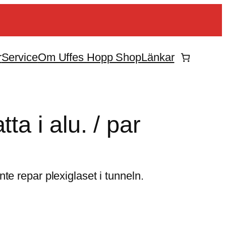
r
Service
Om Uffes Hopp Shop
Länkar
ta i alu. / par
te repar plexiglaset i tunneln.