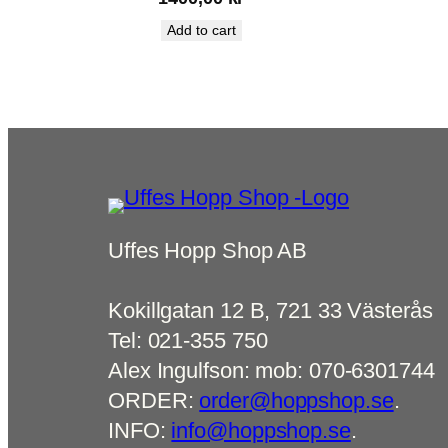
Add to cart
Uffes Hopp Shop AB
Kokillgatan 12 B, 721 33 Västerås
Tel: 021-355 750
Alex Ingulfson: mob: 070-6301744
ORDER:
order@hoppshop.se
.
INFO:
info@hoppshop.se
.