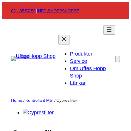
Skip
|
021-35 57 50
INFO@HOPPSHOP.SE
to
content
Produkter
Service
Om Uffes Hopp
Shop
Länkar
Home
/
Kontrollant Mtrl
/ Cypresfilter