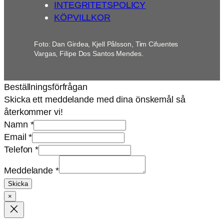
INTEGRITETSPOLICY
KÖPVILLKOR
Foto: Dan Girdea, Kjell Pålsson, Tim Cifuentes
Vargas, Filipe Dos Santos Mendes.
Beställningsförfrågan
Skicka ett meddelande med dina önskemål så
återkommer vi!
Namn
*
Email
*
Email
Telefon
*
Telefon
Meddelande
*
Namn
Skicka
×