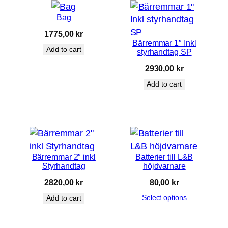
a
Bag
n
1775,00
kr
t
Bärremmar 1″ Inkl
i
Add to cart
styrhandtag SP
t
2930,00
kr
y
Add to cart
Bärremmar 2″ inkl
Batterier till L&B
Styrhandtag
höjdvarnare
2820,00
kr
80,00
kr
Select options
Add to cart