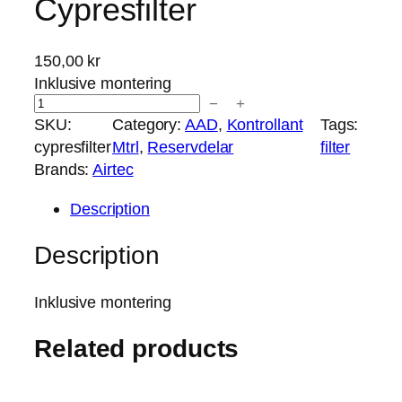
Cypresfilter
150,00
kr
Inklusive montering
−
+
C
SKU:
Category:
AAD
, 
Kontrollant
Tags:
y
cypresfilter
Mtrl
, 
Reservdelar
filter
p
Brands:
Airtec
r
e
Description
s
f
Description
i
l
Inklusive montering
t
e
Related products
r
q
u