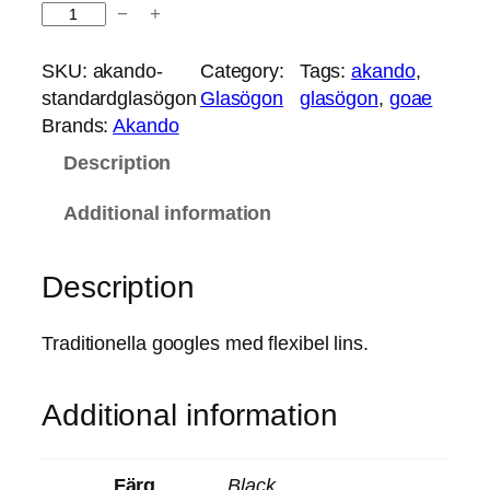
A
−
+
k
a
SKU:
akando-
Category:
Tags:
akando
, 
n
standardglasögon
Glasögon
glasögon
, 
goae
d
Brands:
Akando
o
Description
s
t
Additional information
a
n
Description
d
a
r
Traditionella googles med flexibel lins.
d
g
Additional information
l
a
s
Färg
Black