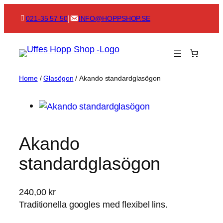
Skip
|
021-35 57 50
INFO@HOPPSHOP.SE
to
content
Home
/
Glasögon
/ Akando standardglasögon
Akando
standardglasögon
240,00
kr
Traditionella googles med flexibel lins.