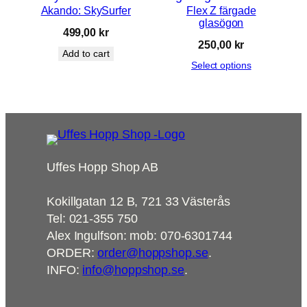
Akando: SkySurfer
Flex Z färgade
glasögon
499,00
kr
250,00
kr
Add to cart
Select options
Uffes Hopp Shop AB
Kokillgatan 12 B, 721 33 Västerås
Tel: 021-355 750
Alex Ingulfson: mob: 070-6301744
ORDER:
order@hoppshop.se
.
INFO:
info@hoppshop.se
.