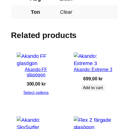
ö
g
Ton
Clear
o
n
q
Related products
u
a
n
t
i
Akando FF
Akando: Extreme 3
glasögon
t
699,00
kr
y
300,00
kr
Add to cart
Select options