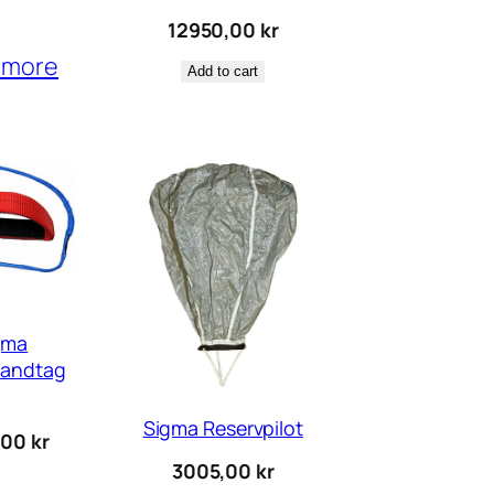
12950,00
kr
 more
Add to cart
gma
handtag
Sigma Reservpilot
,00
kr
3005,00
kr