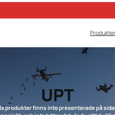
Produkte
UPT
la produkter finns inte presenterade på sid