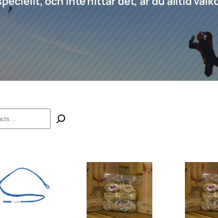
eciellt, och inte hittar det, är du alltid vä