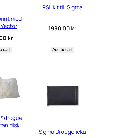
RSL kit till Sigma
rint med
l Vector
1990,00
kr
,00
kr
o cart
Add to cart
″ drogue
tan disk
Sigma Drougeficka