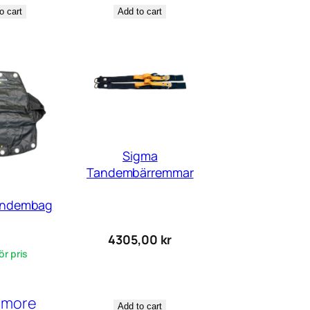
o cart
Add to cart
Sigma
Tandembärremmar
andembag
4305,00
kr
ör pris
 more
Add to cart