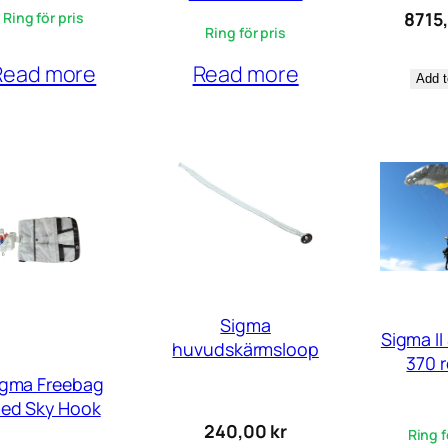
8715
Ring för pris
Ring för pris
Read more
Read more
Add t
Sigma
Sigma II
huvudskärmsloop
370 r
igma Freebag
ed Sky Hook
240,00
kr
Ring f