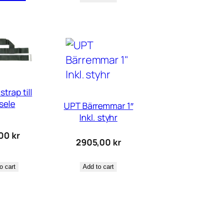
trap till
sele
UPT Bärremmar 1″
Inkl. styhr
,00
kr
2905,00
kr
o cart
Add to cart