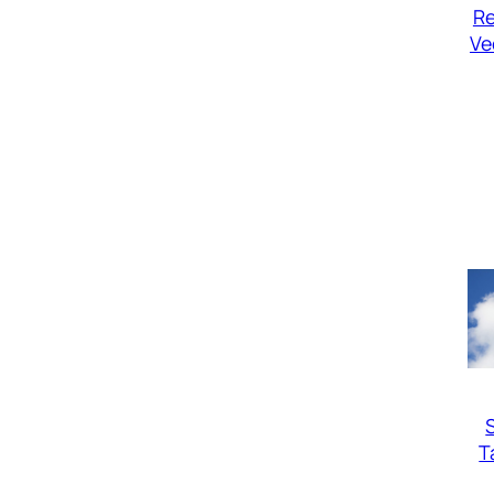
R
Ve
T