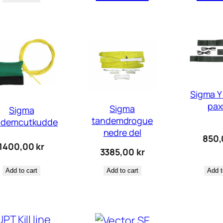
Sigma Y s
pax
Sigma
Sigma
tandemdrogue
ndemcutkudde
nedre del
850
1400,00
kr
3385,00
kr
Add t
Add to cart
Add to cart