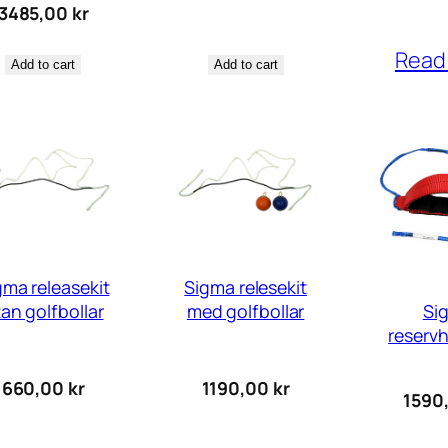
3485,00
kr
Read
Add to cart
Add to cart
gma releasekit
Sigma relesekit
Si
an golfbollar
med golfbollar
reserv
660,00
kr
1190,00
kr
1590