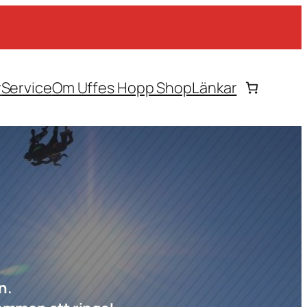
r
Service
Om Uffes Hopp Shop
Länkar
an.