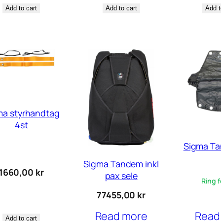
Add to cart
Add t
Add to cart
ma styrhandtag
4st
Sigma T
Sigma Tandem inkl
1660,00
kr
pax sele
Ring f
77455,00
kr
Read more
Read
Add to cart